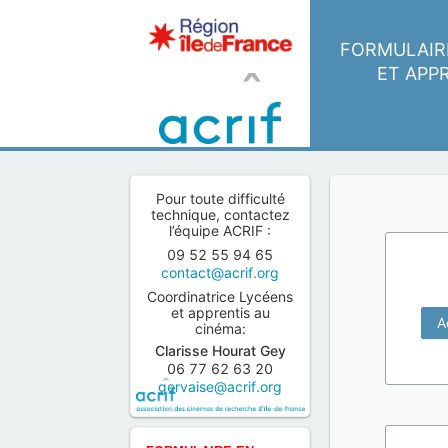
FORMULAIRE
ET APP
Pour toute difficulté
technique, contactez
l’équipe ACRIF :
09 52 55 94 65
contact@acrif.org
Coordinatrice Lycéens
et apprentis au
A
cinéma:
Clarisse
Hourat Gey
06 77 62 63 20
gervaise@acrif.org